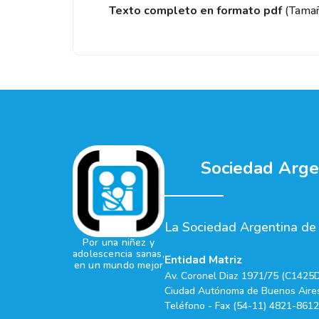
Texto completo en formato pdf
(Tama
Sociedad Argen
La Sociedad Argentina de P
Por una niñez y
adolescencia sanas,
Entidad Matriz
en un mundo mejor
Av. Coronel Diaz 1971/75 (C1425
Ciudad Autónoma de Buenos Aires
Teléfono - Fax (54-11) 4821-8612