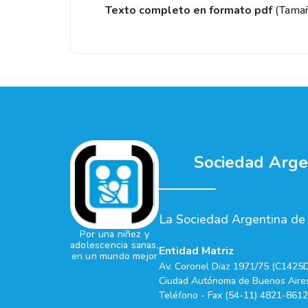
Texto completo en formato pdf
(Tama
Sociedad Argen
La Sociedad Argentina de P
Por una niñez y
adolescencia sanas,
Entidad Matriz
en un mundo mejor
Av. Coronel Diaz 1971/75 (C1425
Ciudad Autónoma de Buenos Aires
Teléfono - Fax (54-11) 4821-8612