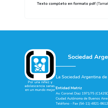
Texto completo en formato pdf
(Tama
Sociedad Argen
La Sociedad Argentina de P
Por una niñez y
adolescencia sanas,
Entidad Matriz
en un mundo mejor
Av. Coronel Diaz 1971/75 (C1425
Ciudad Autónoma de Buenos Aires
Teléfono - Fax (54-11) 4821-8612