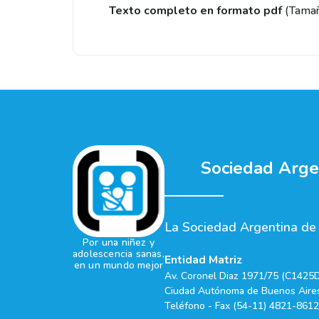
Texto completo en formato pdf
(Tama
Sociedad Argen
La Sociedad Argentina de P
Por una niñez y
adolescencia sanas,
Entidad Matriz
en un mundo mejor
Av. Coronel Diaz 1971/75 (C1425
Ciudad Autónoma de Buenos Aires
Teléfono - Fax (54-11) 4821-8612