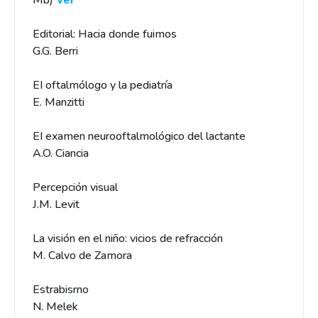
Mb)
Ver
Editorial: Hacia donde fuimos
G.G. Berri
EI oftalmólogo y la pediatría
E. Manzitti
EI examen neurooftalmológico del lactante
A.O. Ciancia
Percepción visual
J.M. Levit
La visión en el niño: vicios de refracción
M. Calvo de Zamora
Estrabisrno
N. Melek