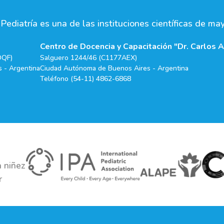
ediatría es una de las instituciones científicas de ma
Centro de Docencia y Capacitación "Dr. Carlos A
DQF)
Salguero 1244/46 (C1177AEX)
 - Argentina
Ciudad Autónoma de Buenos Aires - Argentina
Teléfono (54-11) 4862-6868
 niñez
r