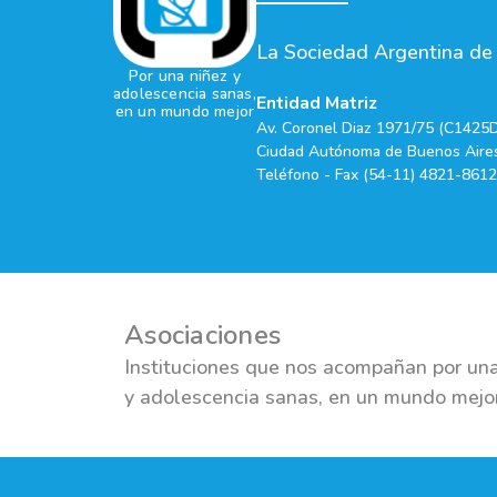
La Sociedad Argentina de P
Por una niñez y
adolescencia sanas,
Entidad Matriz
en un mundo mejor
Av. Coronel Diaz 1971/75 (C1425
Ciudad Autónoma de Buenos Aires
Teléfono - Fax (54-11) 4821-8612
Asociaciones
Instituciones que nos acompañan por una
y adolescencia sanas, en un mundo mejo