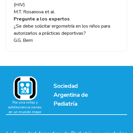
(HIV)
M.T. Rosanova et al.
Pregunte a los expertos
¿Se debe solicitar ergometría en los niños para
autorizarlos a prácticas deportivas?
G.G. Berri
Sociedad
Argentina de
Pediatría
Por una niñez y
adolescencia sanas,
en un mundo mejor