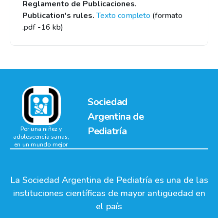
Reglamento de Publicaciones.
Publication's rules.
Texto completo
(formato
.pdf -16 kb)
Sociedad
Argentina de
Pediatría
Por una niñez y
adolescencia sanas,
en un mundo mejor
La Sociedad Argentina de Pediatría es una de las
instituciones científicas de mayor antigüedad en
el país