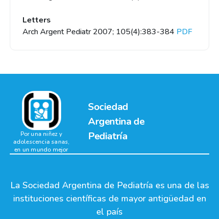
Letters
Arch Argent Pediatr 2007; 105(4):383-384
PDF
Sociedad
Argentina de
Pediatría
Por una niñez y
adolescencia sanas,
en un mundo mejor
La Sociedad Argentina de Pediatría es una de las
instituciones científicas de mayor antigüedad en
el país