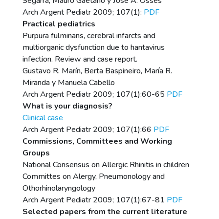
Segarra, Mauro Gaetano y José A. Ossés
Arch Argent Pediatr 2009; 107(1):
PDF
Practical pediatrics
Purpura fulminans, cerebral infarcts and
multiorganic dysfunction due to hantavirus
infection. Review and case report.
Gustavo R. Marín, Berta Baspineiro, María R.
Miranda y Manuela Cabello
Arch Argent Pediatr 2009; 107(1):60-65
PDF
What is your diagnosis?
Clinical case
Arch Argent Pediatr 2009; 107(1):66
PDF
Commissions, Committees and Working
Groups
National Consensus on Allergic Rhinitis in children
Committes on Alergy, Pneumonology and
Othorhinolaryngology
Arch Argent Pediatr 2009; 107(1):67-81
PDF
Selected papers from the current literature