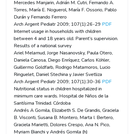
Mercedes Manjarin, Adrián M. Cutri, Fernando A.
Torres, María E. Noguerol, María F. Ossorio, Pablo
Durán y Fernando Ferrero
Arch Argent Pediatr 2009; 107(1):26-29
PDF
Internet usage in households with children
between 4 and 18 years old. Parent’s supervision.
Results of a national survey
Ariel Melamud, Jorge Nasanovsky, Paula Otero,
Daniela Canosa, Diego Enríquez, Carlos Köhler,
Guillermo Goldfarb, Rodrigo Matamoros, Lucio
Ringuelet, Daniel Stechina y Javier Svetliza
Arch Argent Pediatr 2009; 107(1):30-36
PDF
Nutritional status in children hospitalized in
minimum care wards. Hospital de Niños de la
Santísima Trinidad. Córdoba
Andrés A Gomila, Elizabeth S. De Grandis, Graciela
B. Visconti, Susana B. Montero, Marta I. Bertero,
Graciela Marietti, Dolores Crespo, Ana N. Pico,
Myriam Bianchi y Andrés Gomila (h)