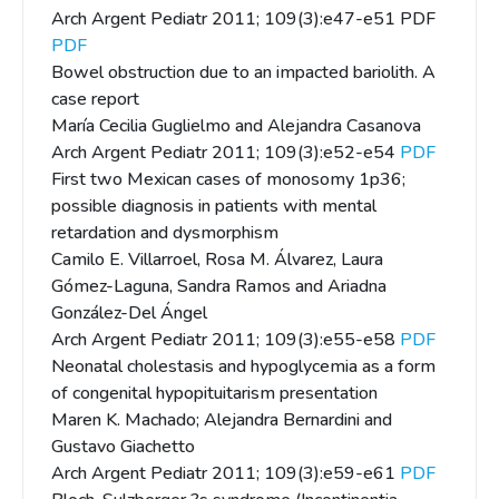
Arch Argent Pediatr 2011; 109(3):e47-e51 PDF
PDF
Bowel obstruction due to an impacted bariolith. A
case report
María Cecilia Guglielmo and Alejandra Casanova
Arch Argent Pediatr 2011; 109(3):e52-e54
PDF
First two Mexican cases of monosomy 1p36;
possible diagnosis in patients with mental
retardation and dysmorphism
Camilo E. Villarroel, Rosa M. Álvarez, Laura
Gómez-Laguna, Sandra Ramos and Ariadna
González-Del Ángel
Arch Argent Pediatr 2011; 109(3):e55-e58
PDF
Neonatal cholestasis and hypoglycemia as a form
of congenital hypopituitarism presentation
Maren K. Machado; Alejandra Bernardini and
Gustavo Giachetto
Arch Argent Pediatr 2011; 109(3):e59-e61
PDF