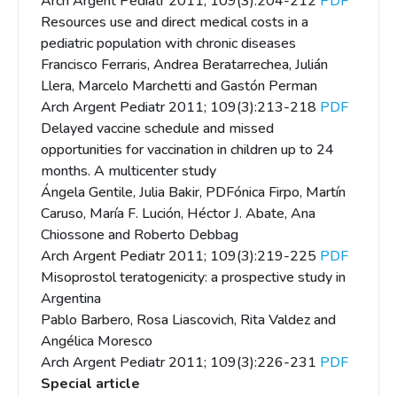
Arch Argent Pediatr 2011; 109(3):204-212
PDF
Resources use and direct medical costs in a
pediatric population with chronic diseases
Francisco Ferraris, Andrea Beratarrechea, Julián
Llera, Marcelo Marchetti and Gastón Perman
Arch Argent Pediatr 2011; 109(3):213-218
PDF
Delayed vaccine schedule and missed
opportunities for vaccination in children up to 24
months. A multicenter study
Ángela Gentile, Julia Bakir, PDFónica Firpo, Martín
Caruso, María F. Lución, Héctor J. Abate, Ana
Chiossone and Roberto Debbag
Arch Argent Pediatr 2011; 109(3):219-225
PDF
Misoprostol teratogenicity: a prospective study in
Argentina
Pablo Barbero, Rosa Liascovich, Rita Valdez and
Angélica Moresco
Arch Argent Pediatr 2011; 109(3):226-231
PDF
Special article