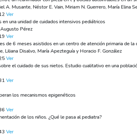
iel A. Musante, Néstor E. Vain, Miriam N. Guerrero, María Elina 
112
Ver
s en una unidad de cuidados intensivos pediátricos
y Augusto Pérez
119
Ver
s de 6 meses asistidos en un centro de atención primaria de la 
ene, Liliana Disalvo, María Apezteguía y Horacio F. González
125
Ver
bre el cuidado de sus nietos. Estudio cualitativo en una poblaci
131
Ver
operan los mecanismos epigenéticos
136
Ver
entación de los niños. ¿Qué le pasa al pediatra?
143
Ver