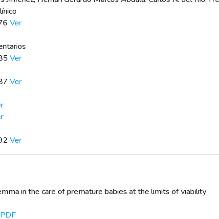
ínico
176
Ver
entarios
185
Ver
187
Ver
r
r
192
Ver
emma in the care of premature babies at the limits of viability
PDF