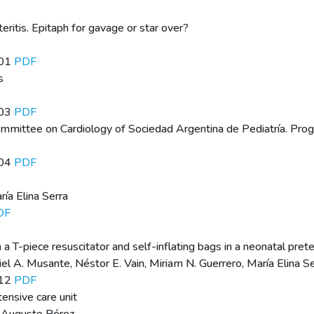
ritis. Epitaph for gavage or star over?
101
PDF
s
103
PDF
Committee on Cardiology of Sociedad Argentina de Pediatría. Pro
104
PDF
ría Elina Serra
DF
 T-piece resuscitator and self-inflating bags in a neonatal pret
iel A. Musante, Néstor E. Vain, Miriam N. Guerrero, María Elina 
112
PDF
ntensive care unit