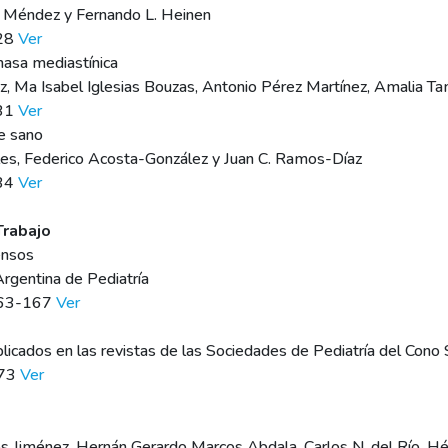
H. Méndez y Fernando L. Heinen
e28
Ver
asa mediastínica
z, Ma Isabel Iglesias Bouzas, Antonio Pérez Martínez, Amalia Ta
e31
Ver
e sano
les, Federico Acosta-González y Juan C. Ramos-Díaz
e34
Ver
Trabajo
ensos
rgentina de Pediatría
:163-167
Ver
cados en las revistas de las Sociedades de Pediatría del Cono 
173
Ver
os Jiménez, Hernán Gerardo Marcos Abdala, Carlos N. del Río, H