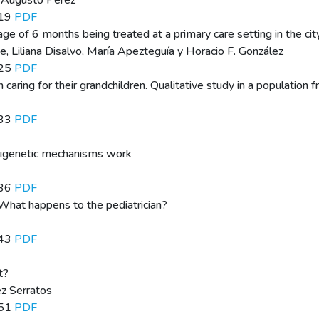
y Augusto Pérez
119
PDF
ge of 6 months being treated at a primary care setting in the cit
ene, Liliana Disalvo, María Apezteguía y Horacio F. González
125
PDF
caring for their grandchildren. Qualitative study in a population 
133
PDF
pigenetic mechanisms work
136
PDF
 What happens to the pediatrician?
143
PDF
t?
ez Serratos
151
PDF