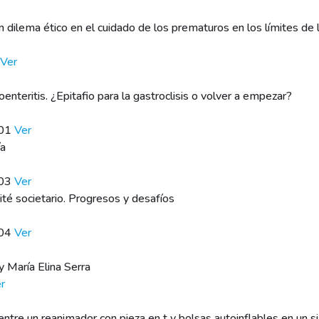
 dilema ético en el cuidado de los prematuros en los límites de l
Ver
enteritis. ¿Epitafio para la gastroclisis o volver a empezar?
101
Ver
ía
103
Ver
mité societario. Progresos y desafíos
104
Ver
y María Elina Serra
r
 entre un reanimador con pieza en t y bolsas autoinflables en un