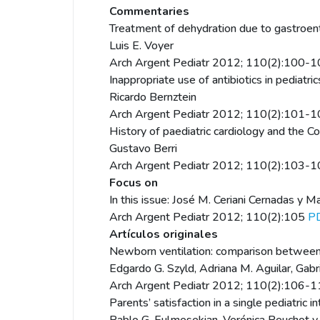
Commentaries
Treatment of dehydration due to gastroente
Luis E. Voyer
Arch Argent Pediatr 2012; 110(2):100-
Inappropriate use of antibiotics in pediatric
Ricardo Bernztein
Arch Argent Pediatr 2012; 110(2):101-
History of paediatric cardiology and the 
Gustavo Berri
Arch Argent Pediatr 2012; 110(2):103-
Focus on
In this issue: José M. Ceriani Cernadas y Ma
Arch Argent Pediatr 2012; 110(2):105
P
Artículos originales
Newborn ventilation: comparison between a
Edgardo G. Szyld, Adriana M. Aguilar, Gabr
Arch Argent Pediatr 2012; 110(2):106-
Parents’ satisfaction in a single pediatric i