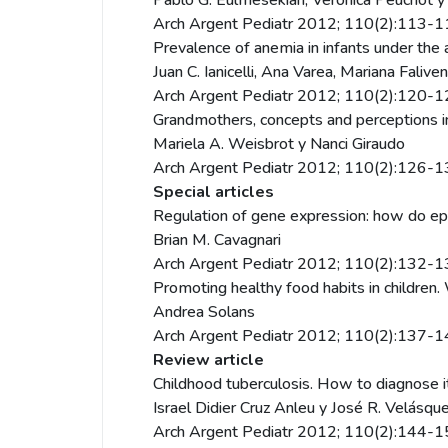
Pablo G. Eulmesekian, Verónica Peuchot 
Arch Argent Pediatr 2012; 110(2):113-
Prevalence of anemia in infants under the a
Juan C. Ianicelli, Ana Varea, Mariana Faliv
Arch Argent Pediatr 2012; 110(2):120-
Grandmothers, concepts and perceptions in 
Mariela A. Weisbrot y Nanci Giraudo
Arch Argent Pediatr 2012; 110(2):126-
Special articles
Regulation of gene expression: how do e
Brian M. Cavagnari
Arch Argent Pediatr 2012; 110(2):132-
Promoting healthy food habits in children.
Andrea Solans
Arch Argent Pediatr 2012; 110(2):137-
Review article
Childhood tuberculosis. How to diagnose i
Israel Didier Cruz Anleu y José R. Velásqu
Arch Argent Pediatr 2012; 110(2):144-