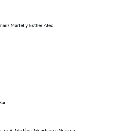
mariz Martel y Esther Aleo
Sur
éctor R. Martínez Menchaca y Gerardo