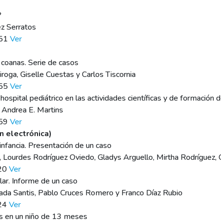
?
ez Serratos
151
Ver
 coanas. Serie de casos
roga, Giselle Cuestas y Carlos Tiscornia
155
Ver
hospital pediátrico en las actividades científicas y de formación 
 Andrea E. Martins
159
Ver
n electrónica)
infancia. Presentación de un caso
s, Lourdes Rodríguez Oviedo, Gladys Arguello, Mirtha Rodríguez,
e20
Ver
lar. Informe de un caso
ada Santis, Pablo Cruces Romero y Franco Díaz Rubio
e24
Ver
eas en un niño de 13 meses