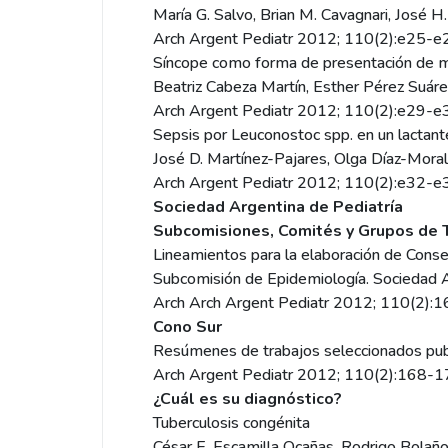
María G. Salvo, Brian M. Cavagnari, José 
Arch Argent Pediatr 2012; 110(2):e25-
Síncope como forma de presentación de m
Beatriz Cabeza Martín, Esther Pérez Suáre
Arch Argent Pediatr 2012; 110(2):e29-
Sepsis por Leuconostoc spp. en un lactant
José D. Martínez-Pajares, Olga Díaz-Mora
Arch Argent Pediatr 2012; 110(2):e32-
Sociedad Argentina de Pediatría
Subcomisiones, Comités y Grupos de 
Lineamientos para la elaboración de Cons
Subcomisión de Epidemiología. Sociedad A
Arch Arch Argent Pediatr 2012; 110(2)
Cono Sur
Resúmenes de trabajos seleccionados publi
Arch Argent Pediatr 2012; 110(2):168-
¿Cuál es su diagnóstico?
Tuberculosis congénita
César E. Escamilla Ocañas, Rodrigo Bolañ