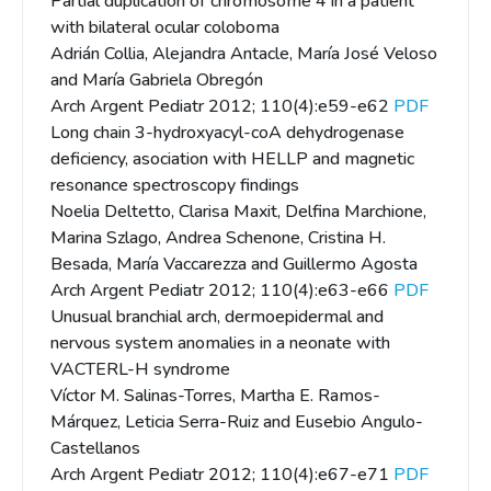
Partial duplication of chromosome 4 in a patient
with bilateral ocular coloboma
Adrián Collia, Alejandra Antacle, María José Veloso
and María Gabriela Obregón
Arch Argent Pediatr 2012; 110(4):e59-e62
PDF
Long chain 3-hydroxyacyl-coA dehydrogenase
deficiency, asociation with HELLP and magnetic
resonance spectroscopy findings
Noelia Deltetto, Clarisa Maxit, Delfina Marchione,
Marina Szlago, Andrea Schenone, Cristina H.
Besada, María Vaccarezza and Guillermo Agosta
Arch Argent Pediatr 2012; 110(4):e63-e66
PDF
Unusual branchial arch, dermoepidermal and
nervous system anomalies in a neonate with
VACTERL-H syndrome
Víctor M. Salinas-Torres, Martha E. Ramos-
Márquez, Leticia Serra-Ruiz and Eusebio Angulo-
Castellanos
Arch Argent Pediatr 2012; 110(4):e67-e71
PDF