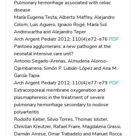
Pulmonary hemorrhage associated with celiac
disease
María Eugenia Testa, Alberto Maffey, Alejandro
Colom, Luis Aguero, Ignacio Rogé, María Sol
Andrewartha and Alejandro Teper
Arch Argent Pediatr 2012; 110(4):e72-e76
PDF
Pantoea agglomerans: a new pathogen at the
neonatal intensive care unit?
Antonio Segado-Arenas, Almudena Alonso-
Ojembarrena, Simón P. Lubián-López and Ana M.
García-Tapia
Arch Argent Pediatr 2012; 110(4):e77-e79
PDF
Extracorporeal membrane oxygenation and
plasmapheresis in the treatment of severe
pulmonary hemorrhage secondary to nodose
polyarteritis
Rodolfo Keller, Silvio Torres, Thomas Iolster,
Christian Kreutzer, Rafael Fraire, Magdalena Grassi,
Damián Arrese, Omar Trabadelo and Manuel Rocca