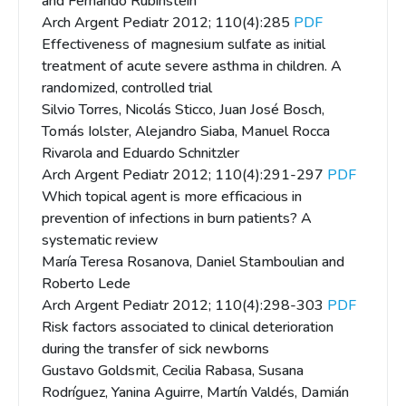
and Fernando Rubinstein
Arch Argent Pediatr 2012; 110(4):285
PDF
Effectiveness of magnesium sulfate as initial
treatment of acute severe asthma in children. A
randomized, controlled trial
Silvio Torres, Nicolás Sticco, Juan José Bosch,
Tomás Iolster, Alejandro Siaba, Manuel Rocca
Rivarola and Eduardo Schnitzler
Arch Argent Pediatr 2012; 110(4):291-297
PDF
Which topical agent is more efficacious in
prevention of infections in burn patients? A
systematic review
María Teresa Rosanova, Daniel Stamboulian and
Roberto Lede
Arch Argent Pediatr 2012; 110(4):298-303
PDF
Risk factors associated to clinical deterioration
during the transfer of sick newborns
Gustavo Goldsmit, Cecilia Rabasa, Susana
Rodríguez, Yanina Aguirre, Martín Valdés, Damián