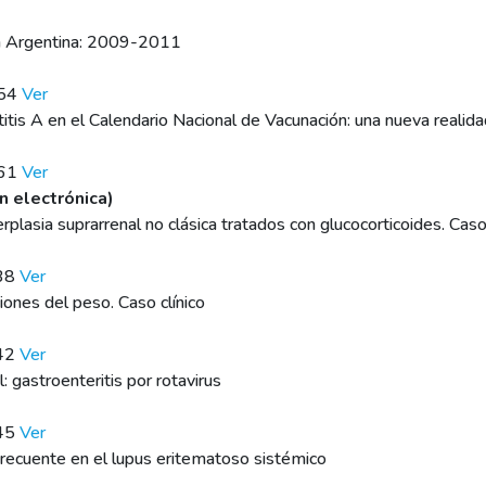
 la Argentina: 2009-2011
154
Ver
titis A en el Calendario Nacional de Vacunación: una nueva realid
161
Ver
n electrónica)
erplasia suprarrenal no clásica tratados con glucocorticoides. Caso
e38
Ver
iones del peso. Caso clínico
e42
Ver
: gastroenteritis por rotavirus
e45
Ver
frecuente en el lupus eritematoso sistémico