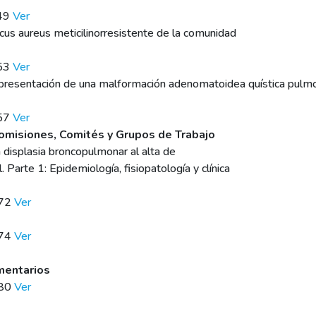
e49
Ver
ccus aureus meticilinorresistente de la comunidad
e53
Ver
resentación de una malformación adenomatoidea quística pulm
e57
Ver
omisiones, Comités y Grupos de Trabajo
displasia broncopulmonar al alta de
Parte 1: Epidemiología, fisiopatología y clínica
172
Ver
174
Ver
mentarios
180
Ver