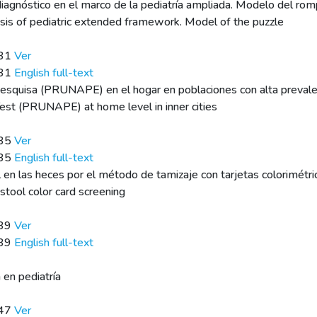
iagnóstico en el marco de la pediatría ampliada. Modelo del ro
sis of pediatric extended framework. Model of the puzzle
131
Ver
131
English full-text
Pesquisa (PRUNAPE) en el hogar en poblaciones con alta prevale
Test (PRUNAPE) at home level in inner cities
135
Ver
135
English full-text
 en las heces por el método de tamizaje con tarjetas colorimétri
stool color card screening
139
Ver
139
English full-text
 en pediatría
147
Ver