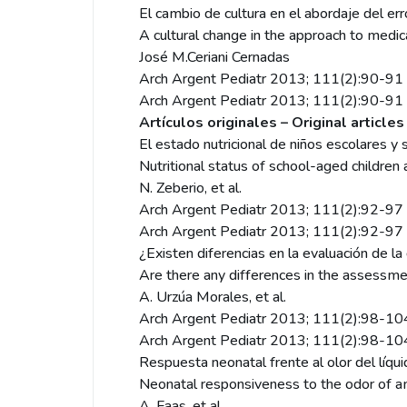
El cambio de cultura en el abordaje del e
A cultural change in the approach to med
José M.Ceriani Cernadas
Arch Argent Pediatr 2013; 111(2):90-91
Arch Argent Pediatr 2013; 111(2):90-91
Artículos originales – Original articles
El estado nutricional de niños escolares y s
Nutritional status of school-aged children 
N. Zeberio, et al.
Arch Argent Pediatr 2013; 111(2):92-97
Arch Argent Pediatr 2013; 111(2):92-97
¿Existen diferencias en la evaluación de l
Are there any differences in the assessmen
A. Urzúa Morales, et al.
Arch Argent Pediatr 2013; 111(2):98-1
Arch Argent Pediatr 2013; 111(2):98-1
Respuesta neonatal frente al olor del líqu
Neonatal responsiveness to the odor of am
A, Faas, et al.