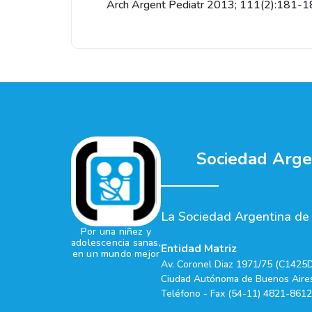
Arch Argent Pediatr 2013; 111(2):181-
Sociedad Argen
La Sociedad Argentina de P
Por una niñez y
adolescencia sanas,
Entidad Matriz
en un mundo mejor
Av. Coronel Diaz 1971/75 (C1425
Ciudad Autónoma de Buenos Aires
Teléfono - Fax (54-11) 4821-8612