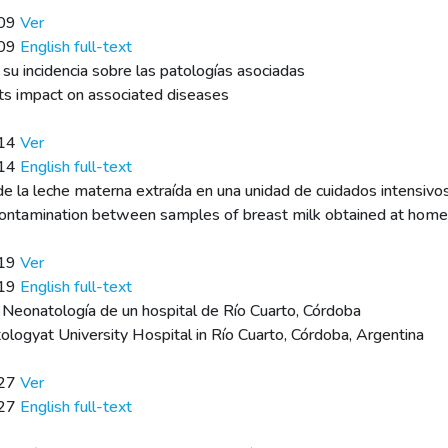
109
Ver
109
English full-text
y su incidencia sobre las patologías asociadas
 its impact on associated diseases
114
Ver
114
English full-text
e la leche materna extraída en una unidad de cuidados intensivo
contamination between samples of breast milk obtained at home a
119
Ver
119
English full-text
Neonatología de un hospital de Río Cuarto, Córdoba
ologyat University Hospital in Río Cuarto, Córdoba, Argentina
127
Ver
127
English full-text