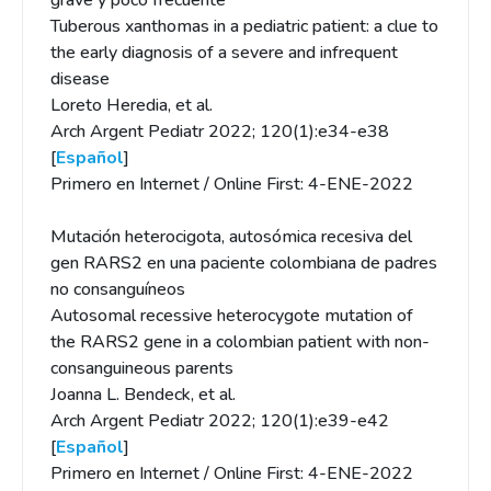
grave y poco frecuente
Tuberous xanthomas in a pediatric patient: a clue to
the early diagnosis of a severe and infrequent
disease
Loreto Heredia, et al.
Arch Argent Pediatr 2022; 120(1):e34-e38
[
Español
]
Primero en Internet / Online First: 4-ENE-2022
Mutación heterocigota, autosómica recesiva del
gen RARS2 en una paciente colombiana de padres
no consanguíneos
Autosomal recessive heterocygote mutation of
the RARS2 gene in a colombian patient with non-
consanguineous parents
Joanna L. Bendeck, et al.
Arch Argent Pediatr 2022; 120(1):e39-e42
[
Español
]
Primero en Internet / Online First: 4-ENE-2022