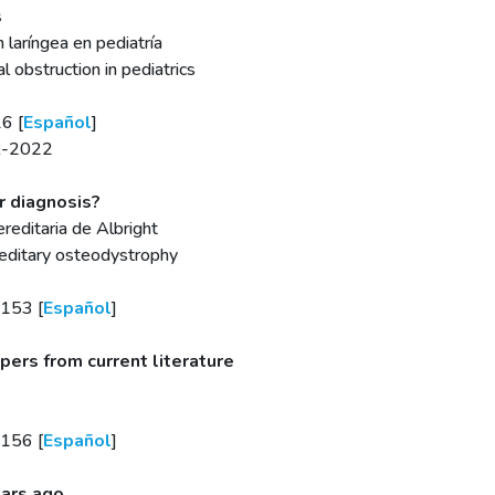
s
 laríngea en pediatría
 obstruction in pediatrics
6 [
Español
]
BR-2022
r diagnosis?
reditaria de Albright
reditary osteodystrophy
e153 [
Español
]
pers from current literature
e156 [
Español
]
ears ago