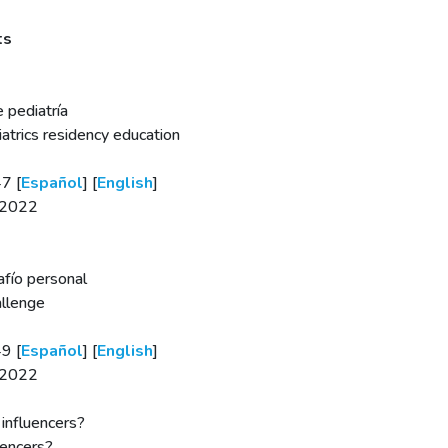
ts
 pediatría
trics residency education
7 [
Español
] [
English
]
R-2022
afío personal
allenge
9 [
Español
] [
English
]
R-2022
influencers?
uencers?