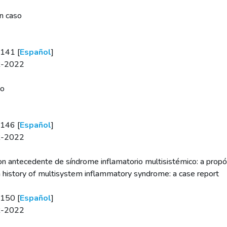
un caso
e141 [
Español
]
BR-2022
co
e146 [
Español
]
BR-2022
n antecedente de síndrome inflamatorio multisistémico: a propó
h history of multisystem inflammatory syndrome: a case report
e150 [
Español
]
BR-2022