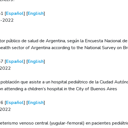
1 [
Español
] [
English
]
BR-2022
ctor público de salud de Argentina, según la Encuesta Nacional d
 health sector of Argentina according to the National Survey on 
7 [
Español
] [
English
]
R-2022
la población que asiste a un hospital pediátrico de la Ciudad Au
on attending a children’s hospital in the City of Buenos Aires
6 [
Español
] [
English
]
R-2022
teterismo venoso central (yugular-femoral) en pacientes pediátri