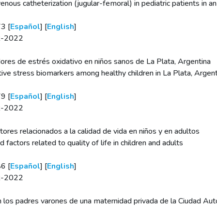
nous catheterization (jugular-femoral) in pediatric patients in an 
3 [
Español
] [
English
]
BR-2022
res de estrés oxidativo en niños sanos de La Plata, Argentina
ive stress biomarkers among healthy children in La Plata, Argent
9 [
Español
] [
English
]
BR-2022
actores relacionados a la calidad de vida en niños y en adultos
 factors related to quality of life in children and adults
6 [
Español
] [
English
]
BR-2022
 en los padres varones de una maternidad privada de la Ciudad A