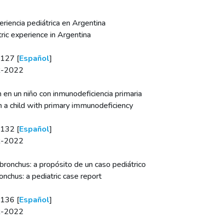
riencia pediátrica en Argentina
ric experience in Argentina
e127 [
Español
]
BR-2022
n un niño con inmunodeficiencia primaria
a child with primary immunodeficiency
e132 [
Español
]
BR-2022
 bronchus: a propósito de un caso pediátrico
onchus: a pediatric case report
e136 [
Español
]
BR-2022