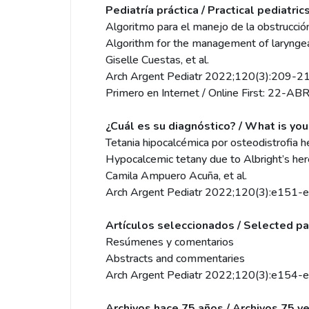
Pediatría práctica / Practical pediatric
Algoritmo para el manejo de la obstrucción
Algorithm for the management of laryngeal
Giselle Cuestas, et al.
Arch Argent Pediatr 2022;120(3):209-21
Primero en Internet / Online First: 22-A
¿Cuál es su diagnóstico? / What is you
Tetania hipocalcémica por osteodistrofia he
Hypocalcemic tetany due to Albright’s he
Camila Ampuero Acuña, et al.
Arch Argent Pediatr 2022;120(3):e151-
Artículos seleccionados / Selected pa
Resúmenes y comentarios
Abstracts and commentaries
Arch Argent Pediatr 2022;120(3):e154-
Archivos hace 75 años / Archivos 75 y