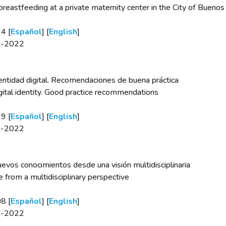
eastfeeding at a private maternity center in the City of Buenos 
4 [
Español
] [
English
]
BR-2022
identidad digital. Recomendaciones de buena práctica
digital identity. Good practice recommendations
9 [
Español
] [
English
]
BR-2022
nuevos conocimientos desde una visión multidisciplinaria
 from a multidisciplinary perspective
8 [
Español
] [
English
]
BR-2022