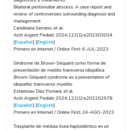
diagnóstico y tratamiento
Bilateral peritonsillar abscess. A case report and
review of controversies surrounding diagnosis and
management
Candelaria Serrano, et al.
Arch Argent Pediatr 2024;122(1):e202303034
[
Español
] [
English
]
Primero en Internet / Online First: 6-JUL-2023
Síndrome de Brown-Séquard como forma de
presentación de mielitis transversa idiopática
Brown-Séquard syndrome as a presentation of
idiopathic transverse myelitis
Estanislao Díaz Pumará, et al.
Arch Argent Pediatr 2024;122(1):e202202978
[
Español
] [
English
]
Primero en Internet / Online First: 24-AGO-2023
Trasplante de médula ósea haploidéntico en un