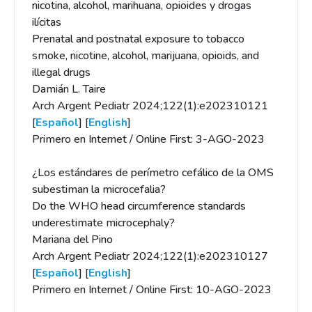
nicotina, alcohol, marihuana, opioides y drogas
ilícitas
Prenatal and postnatal exposure to tobacco
smoke, nicotine, alcohol, marijuana, opioids, and
illegal drugs
Damián L. Taire
Arch Argent Pediatr 2024;122(1):e202310121
[
Español
] [
English
]
Primero en Internet / Online First: 3-AGO-2023
¿Los estándares de perímetro cefálico de la OMS
subestiman la microcefalia?
Do the WHO head circumference standards
underestimate microcephaly?
Mariana del Pino
Arch Argent Pediatr 2024;122(1):e202310127
[
Español
] [
English
]
Primero en Internet / Online First: 10-AGO-2023