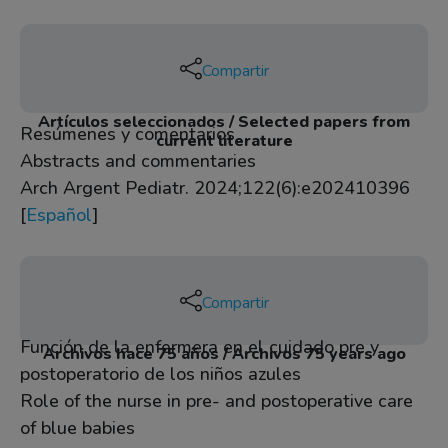
Compartir
Artículos seleccionados / Selected papers from
Resúmenes y comentarios
current literature
Abstracts and commentaries
Arch Argent Pediatr. 2024;122(6):e202410396
[
Español
]
Compartir
Función de la enfermera en el cuidado pre y
Archivos hace 75 años / Archivos 75 years ago
postoperatorio de los niños azules
Role of the nurse in pre- and postoperative care
of blue babies