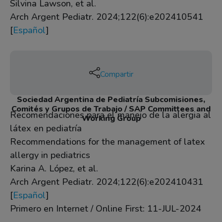
Silvina Lawson, et al.
Arch Argent Pediatr. 2024;122(6):e202410541
[
Español
]
Compartir
Sociedad Argentina de Pediatría Subcomisiones,
Comités y Grupos de Trabajo / SAP Committees and
Recomendaciones para el manejo de la alergia al
Working Group
látex en pediatría
Recommendations for the management of latex
allergy in pediatrics
Karina A. López, et al.
Arch Argent Pediatr. 2024;122(6):e202410431
[
Español
]
Primero en Internet / Online First: 11-JUL-2024