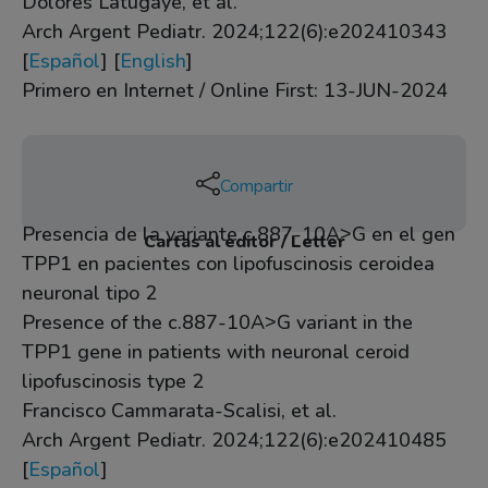
Dolores Latugaye, et al.
Arch Argent Pediatr. 2024;122(6):e202410343
[
Español
] [
English
]
Primero en Internet / Online First: 13-JUN-2024
Compartir
Presencia de la variante c.887-10A˃G en el gen
Cartas al editor / Letter
TPP1 en pacientes con lipofuscinosis ceroidea
neuronal tipo 2
Presence of the c.887-10A˃G variant in the
TPP1 gene in patients with neuronal ceroid
lipofuscinosis type 2
Francisco Cammarata-Scalisi, et al.
Arch Argent Pediatr. 2024;122(6):e202410485
[
Español
]