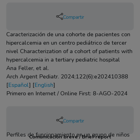
Compartir
Caracterización de una cohorte de pacientes con
hipercalcemia en un centro pediátrico de tercer
nivel Characterization of a cohort of patients with
hypercalcemia in a tertiary pediatric hospital
Ana Feller, et al.
Arch Argent Pediatr. 2024;122(6):e202410388
[
Español
] [
English
]
Primero en Internet / Online First: 8-AGO-2024
Compartir
Perfiles de funcionamiento en un grupo de niños
Comunicación breve / Brief report