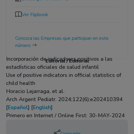
Ver Flipbook
Conozca las Empresas que participan en este
número
Incorporación de indicadores positivos a las
Editorial / Editorial
estadísticas oficiales de salud infantil
Use of positive indicators in official statistics of
child health
Horacio Lejarraga, et al.
Arch Argent Pediatr. 2024;122(6):e202410394
[
Español
] [
English
]
Primero en Internet / Online First: 30-MAY-2024
Compartir