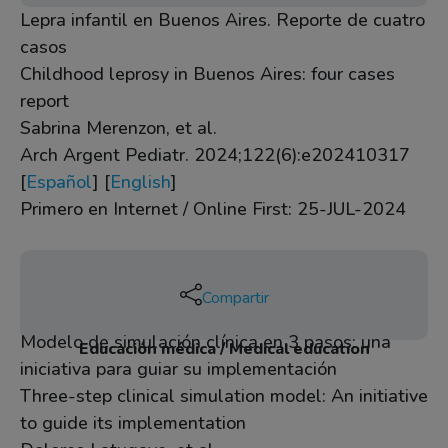
Lepra infantil en Buenos Aires. Reporte de cuatro
casos
Childhood leprosy in Buenos Aires: four cases
report
Sabrina Merenzon, et al.
Arch Argent Pediatr. 2024;122(6):e202410317
[
Español
] [
English
]
Primero en Internet / Online First: 25-JUL-2024
Compartir
Modelo de simulación clínica en 3 pasos: una
Educación médica / Medical education
iniciativa para guiar su implementación
Three-step clinical simulation model: An initiative
to guide its implementation