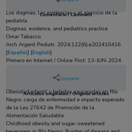
Los dogmas, las evidencias y el ejercicio de la
Comentario / Comment
pediatría
Dogmas, evidence, and pediatrics practice
Omar Tabacco
Arch Argent Pediatr. 2024;122(6):e202410416
[
Español
] [
English
]
Primero en Internet / Online First: 13-JUN-2024
Compartir
Obesidad infantil y bebidas azucaradas en Río
Artículos originales / Original articles
Negro: carga de enfermedad e impacto esperado
de la Ley 27642 de Promoción de la
Alimentación Saludable
Childhood obesity and sugar-sweetened
beverages in Río Negro: Burden of disease and