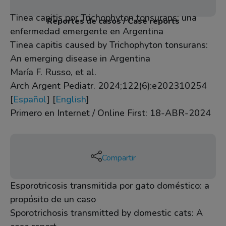
Tinea capitis por Trichophyton tonsurans: una
Reportes de casos / Case reports
enfermedad emergente en Argentina
Tinea capitis caused by Trichophyton tonsurans:
An emerging disease in Argentina
María F. Russo, et al.
Arch Argent Pediatr. 2024;122(6):e202310254
[
Español
] [
English
]
Primero en Internet / Online First: 18-ABR-2024
Compartir
Esporotricosis transmitida por gato doméstico: a
propósito de un caso
Sporotrichosis transmitted by domestic cats: A