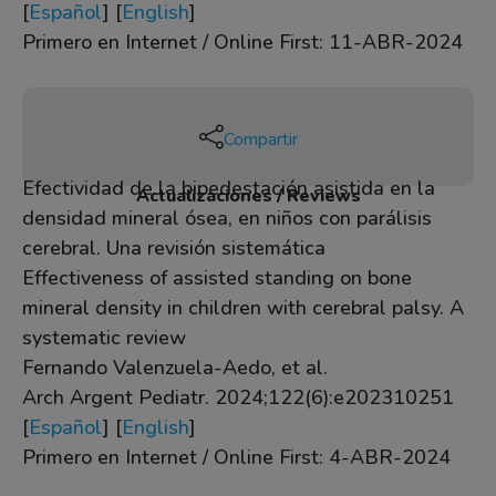
[
Español
] [
English
]
Primero en Internet / Online First: 11-ABR-2024
Compartir
Efectividad de la bipedestación asistida en la
Actualizaciones / Reviews
densidad mineral ósea, en niños con parálisis
cerebral. Una revisión sistemática
Effectiveness of assisted standing on bone
mineral density in children with cerebral palsy. A
systematic review
Fernando Valenzuela-Aedo, et al.
Arch Argent Pediatr. 2024;122(6):e202310251
[
Español
] [
English
]
Primero en Internet / Online First: 4-ABR-2024