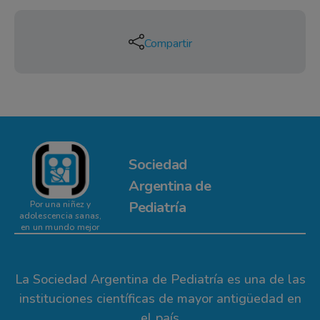
Compartir
Sociedad
Argentina de
Pediatría
Por una niñez y
adolescencia sanas,
en un mundo mejor
La Sociedad Argentina de Pediatría es una de las
instituciones científicas de mayor antigüedad en
el país