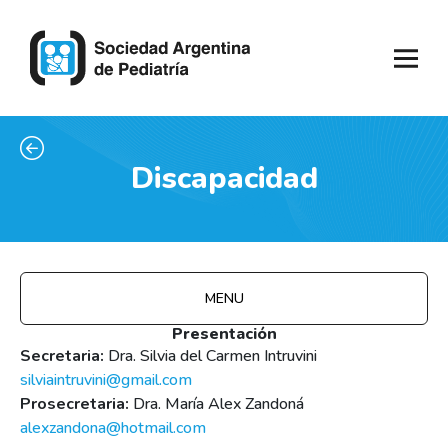
Discapacidad
MENU
Presentación
Secretaria:
Dra. Silvia del Carmen Intruvini
silviaintruvini@gmail.com
Prosecretaria:
Dra. María Alex Zandoná
alexzandona@hotmail.com