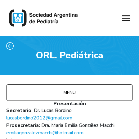
ORL. Pediátrica
MENU
Presentación
Secretario:
Dr. Lucas Bordino
lucasbordino2012@gmail.com
Prosecretaria:
Dra. María Emilia González Macchi
emiliagonzalezmacchi@hotmail.com