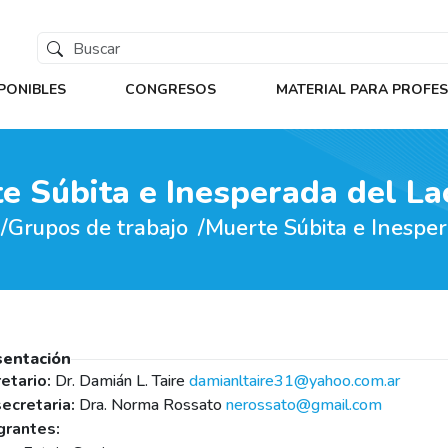
PONIBLES
CONGRESOS
MATERIAL PARA PROFE
e Súbita e Inesperada del La
Grupos de trabajo
Muerte Súbita e Inesper
sentación
etario:
Dr. Damián L. Taire
damianltaire31@yahoo.com.ar
ecretaria:
Dra. Norma Rossato
nerossato@gmail.com
grantes: