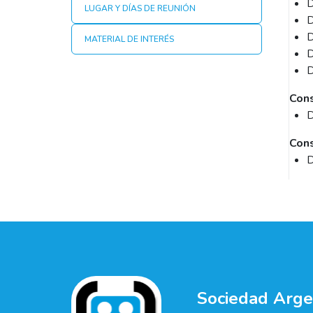
D
LUGAR Y DÍAS DE REUNIÓN
D
D
MATERIAL DE INTERÉS
D
D
Cons
D
Cons
D
Sociedad Argen