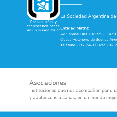
La Sociedad Argentina de P
Por una niñez y
adolescencia sanas,
Entidad Matriz
en un mundo mejor
Av. Coronel Diaz 1971/75 (C1425
Ciudad Autónoma de Buenos Aires
Teléfono - Fax (54-11) 4821-8612
Asociaciones
Instituciones que nos acompañan por una
y adolescencia sanas, en un mundo mejo