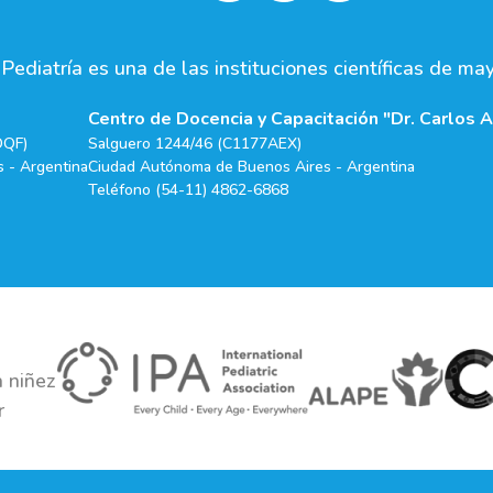
ediatría es una de las instituciones científicas de ma
Centro de Docencia y Capacitación "Dr. Carlos A
DQF)
Salguero 1244/46 (C1177AEX)
 - Argentina
Ciudad Autónoma de Buenos Aires - Argentina
Teléfono (54-11) 4862-6868
 niñez
r